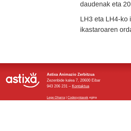
daudenak eta 20 
LH3 eta LH4-ko i
ikastaroaren ord
Astixa Animazio Zerbitzua
Zezenbide kalea 7, 20600 Eibar
943 206 231 –
Kontaktua
Lege Oharra
|
Codesyntaxek
egina