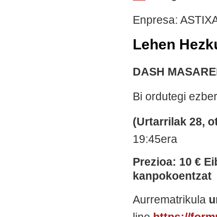
Enpresa: ASTIX
Lehen Hezku
DASH MASAREK
Bi ordutegi ezbe
(Urtarrilak 28, o
19:45era
Prezioa: 10 € Ei
kanpokoentzat
Aurrematrikula
u
line
https://form