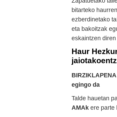
Zapatuetako
tail
bitarteko haurre
ezberdinetako
ta
eta bakoitzak eg
eskaintzen dire
Haur Hezkun
jaiotakoentz
BIRZIKLAPENA
egingo da
Talde hauetan p
AMAk
ere parte 