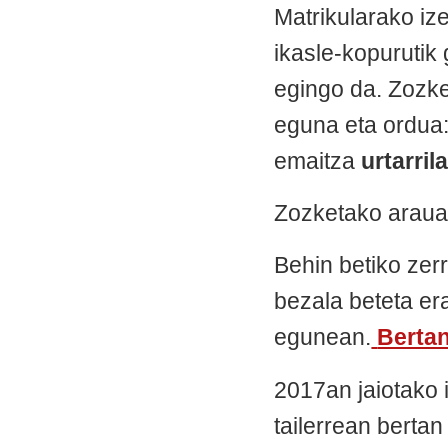
Matrikularako i
ikasle-kopurutik
egingo da. Zozk
eguna eta ordua
emaitza
urtarril
Zozketako arauak
Behin betiko zer
bezala beteta er
egunean.
Bertan
2017an jaiotako 
tailerrean berta