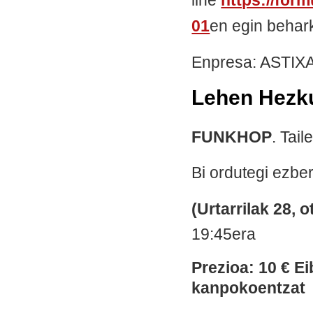
01
en egin behar
Enpresa: ASTIX
Lehen Hezku
FUNKHOP
. Tai
Bi ordutegi ezbe
(Urtarrilak 28, o
19:45era
Prezioa: 10 € Ei
kanpokoentzat