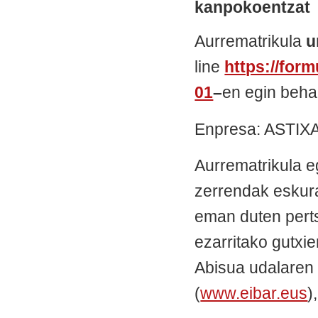
kanpokoentzat
Aurrematrikula
ur
line
https://form
01
–
en egin beha
Enpresa: ASTIX
Aurrematrikula 
zerrendak eskura
eman duten pert
ezarritako gutxie
Abisua udalaren
(
www.eibar.eus
),