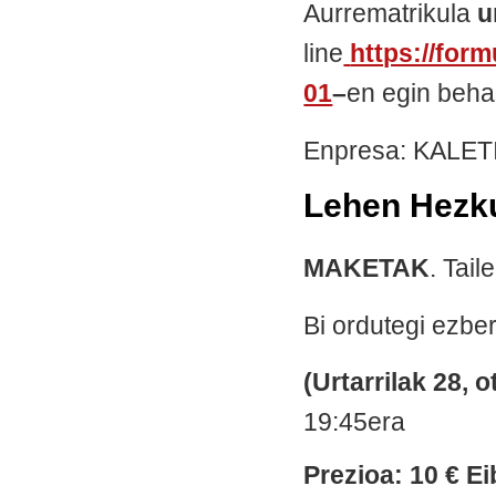
Aurrematrikula
u
line
https://form
01
–
en egin beha
Enpresa: KALET
Lehen Hezku
MAKETAK
. Tail
Bi ordutegi ezbe
(Urtarrilak 28, o
19:45era
Prezioa: 10 € Ei