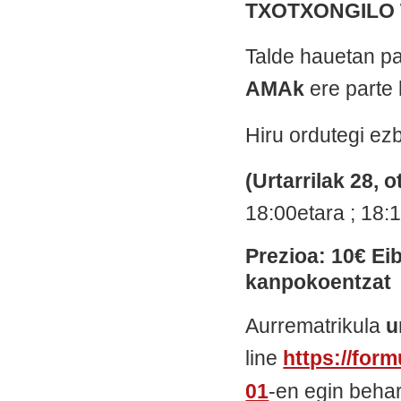
TXOTXONGILO 
Talde hauetan p
AMAk
ere parte 
Hiru ordutegi ez
(Urtarrilak 28, o
18:00etara ; 18:
Prezioa: 10€ Ei
kanpokoentzat
Aurrematrikula
u
line
https://form
01
-en egin beha