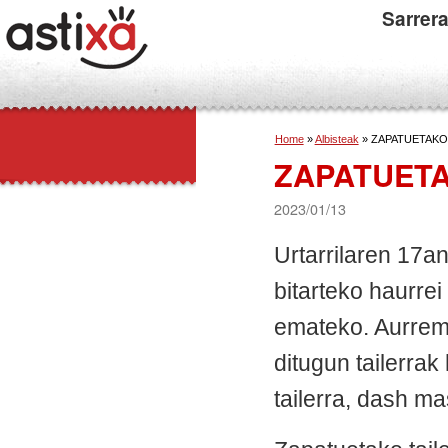
Sarrer
Home
»
Albisteak
» ZAPATUETAKO 
ZAPATUETA
2023/01/13
Urtarrilaren 17a
bitarteko haurre
emateko. Aurrema
ditugun tailerrak
tailerra, dash m