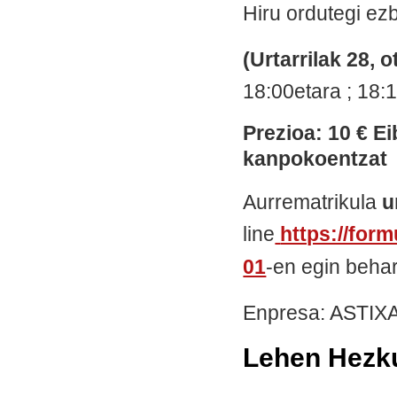
Hiru ordutegi ez
(Urtarrilak 28, o
18:00etara ; 18:
Prezioa: 10 € Ei
kanpokoentzat
Aurrematrikula
u
line
https://form
01
-en egin beha
Enpresa: ASTIX
Lehen Hezku